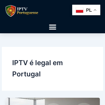
Skip
to
PL
content
Menu
IPTV é legal em
Portugal