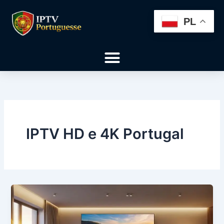
Skip
to
PL
content
Menu
IPTV HD e 4K Portugal