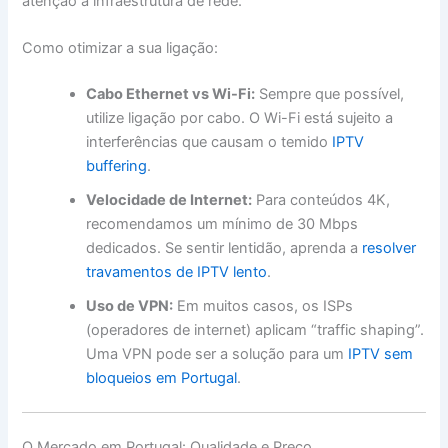
atenção à infraestrutura de rede.
Como otimizar a sua ligação:
Cabo Ethernet vs Wi-Fi:
Sempre que possível,
utilize ligação por cabo. O Wi-Fi está sujeito a
interferências que causam o temido
IPTV
buffering
.
Velocidade de Internet:
Para conteúdos 4K,
recomendamos um mínimo de 30 Mbps
dedicados. Se sentir lentidão, aprenda a
resolver
travamentos de IPTV lento
.
Uso de VPN:
Em muitos casos, os ISPs
(operadores de internet) aplicam “traffic shaping”.
Uma VPN pode ser a solução para um
IPTV sem
bloqueios em Portugal
.
O Mercado em Portugal: Qualidade e Preço